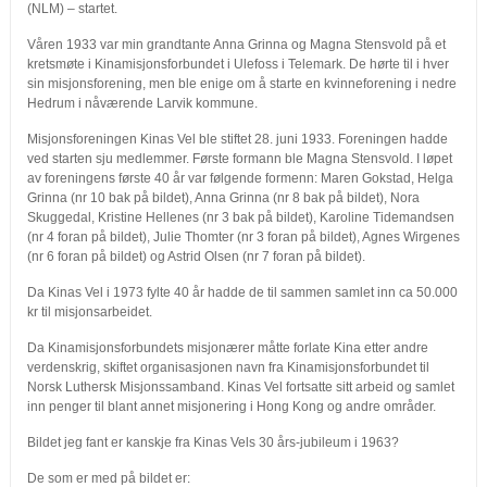
(NLM) – startet.
Våren 1933 var min grandtante Anna Grinna og Magna Stensvold på et
kretsmøte i Kinamisjonsforbundet i Ulefoss i Telemark. De hørte til i hver
sin misjonsforening, men ble enige om å starte en kvinneforening i nedre
Hedrum i nåværende Larvik kommune.
Misjonsforeningen Kinas Vel ble stiftet 28. juni 1933. Foreningen hadde
ved starten sju medlemmer. Første formann ble Magna Stensvold. I løpet
av foreningens første 40 år var følgende formenn: Maren Gokstad, Helga
Grinna (nr 10 bak på bildet), Anna Grinna (nr 8 bak på bildet), Nora
Skuggedal, Kristine Hellenes (nr 3 bak på bildet), Karoline Tidemandsen
(nr 4 foran på bildet), Julie Thomter (nr 3 foran på bildet), Agnes Wirgenes
(nr 6 foran på bildet) og Astrid Olsen (nr 7 foran på bildet).
Da Kinas Vel i 1973 fylte 40 år hadde de til sammen samlet inn ca 50.000
kr til misjonsarbeidet.
Da Kinamisjonsforbundets misjonærer måtte forlate Kina etter andre
verdenskrig, skiftet organisasjonen navn fra Kinamisjonsforbundet til
Norsk Luthersk Misjonssamband. Kinas Vel fortsatte sitt arbeid og samlet
inn penger til blant annet misjonering i Hong Kong og andre områder.
Bildet jeg fant er kanskje fra Kinas Vels 30 års-jubileum i 1963?
De som er med på bildet er: