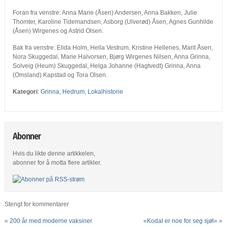
Foran fra venstre: Anna Marie (Åsen) Andersen, Anna Bakken, Julie
Thomter, Karoline Tidemandsen, Asborg (Ulverød) Åsen, Agnes Gunhilde
(Åsen) Wirgenes og Astrid Olsen.
Bak fra venstre: Elida Holm, Hella Vestrum, Kristine Hellenes, Marit Åsen,
Nora Skuggedal, Marie Halvorsen, Bjørg Wirgenes Nilsen, Anna Grinna,
Solveig (Heum) Skuggedal, Helga Johanne (Hagtvedt) Grinna, Anna
(Omsland) Kapstad og Tora Olsen.
Kategori
:
Grinna
,
Hedrum
,
Lokalhistorie
Abonner
Hvis du likte denne artikkelen,
abonner for å motta flere artikler.
Stengt for kommentarer
«
200 år med moderne vaksiner
«Kodal er noe for seg sjøl»
»