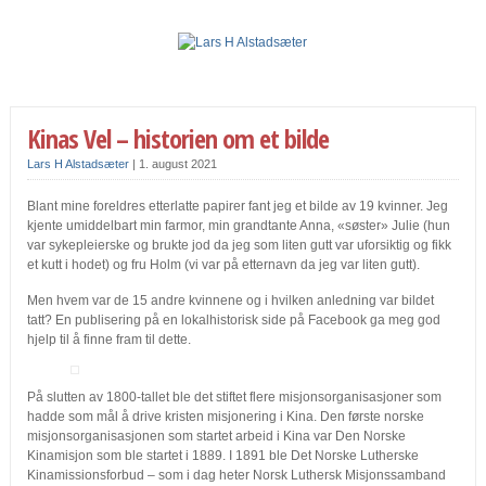
Kinas Vel – historien om et bilde
Lars H Alstadsæter
|
1. august 2021
Blant mine foreldres etterlatte papirer fant jeg et bilde av 19 kvinner. Jeg
kjente umiddelbart min farmor, min grandtante Anna, «søster» Julie (hun
var sykepleierske og brukte jod da jeg som liten gutt var uforsiktig og fikk
et kutt i hodet) og fru Holm (vi var på etternavn da jeg var liten gutt).
Men hvem var de 15 andre kvinnene og i hvilken anledning var bildet
tatt? En publisering på en lokalhistorisk side på Facebook ga meg god
hjelp til å finne fram til dette.
På slutten av 1800-tallet ble det stiftet flere misjonsorganisasjoner som
hadde som mål å drive kristen misjonering i Kina. Den første norske
misjonsorganisasjonen som startet arbeid i Kina var Den Norske
Kinamisjon som ble startet i 1889. I 1891 ble Det Norske Lutherske
Kinamissionsforbud – som i dag heter Norsk Luthersk Misjonssamband