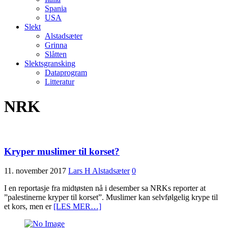
Spania
USA
Slekt
Alstadsæter
Grinna
Slåtten
Slektsgransking
Dataprogram
Litteratur
NRK
Kryper muslimer til korset?
11. november 2017
Lars H Alstadsæter
0
I en reportasje fra midtøsten nå i desember sa NRKs reporter at
”palestinerne kryper til korset”. Muslimer kan selvfølgelig krype til
et kors, men er
[LES MER…]