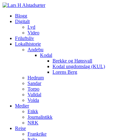
Blogg
Digitalt
Lyd
Video
Friluftsliv
Lokalhistorie
Andebu
Kodal
Brekke og Hønsvall
Kodal ungdomslag (KUL)
Lorens Berg
Hedrum
Sandar
Torpo
Valldal
Volda
Medier
Etikk
Journalistikk
NRK
Reise
Frankrike
Italia