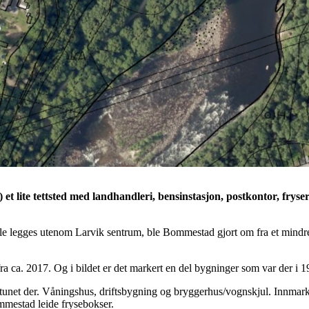
te tettsted med landhandleri, bensinstasjon, postkontor, fryseri, 
legges utenom Larvik sentrum, ble Bommestad gjort om fra et mindre vei
 fra ca. 2017. Og i bildet er det markert en del bygninger som var der i 
å tunet der. Våningshus, driftsbygning og bryggerhus/vognskjul. Innmar
mmestad leide frysebokser.