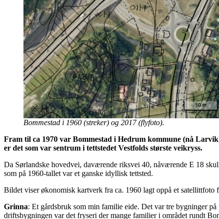
Bommestad i 1960 (streker) og 2017 (flyfoto).
Fram til ca 1970 var Bommestad i Hedrum kommune (nå Larvik) et li
er det som var sentrum i tettstedet Vestfolds største veikryss.
Da Sørlandske hovedvei, daværende riksvei 40, nåværende E 18 skulle 
som på 1960-tallet var et ganske idyllisk tettsted.
Bildet viser økonomisk kartverk fra ca. 1960 lagt oppå et satellittfoto
Grinna
: Et gårdsbruk som min familie eide. Det var tre bygninger p
driftsbygningen var det fryseri der mange familier i området rundt Bo