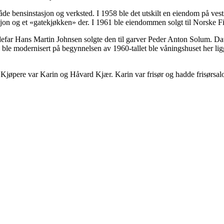
både bensinstasjon og verksted. I 1958 ble det utskilt en eiendom på v
sjon og et «gatekjøkken» der. I 1961 ble eiendommen solgt til Norske F
defar Hans Martin Johnsen solgte den til garver Peder Anton Solum. D
 modernisert på begynnelsen av 1960-tallet ble våningshuset her liggen
. Kjøpere var Karin og Håvard Kjær. Karin var frisør og hadde frisørsal
herese og Arne Eriksen som kjøpte den. Her var det postkontor på 1960
gre nordover…
 40) og Lågendalsveien.