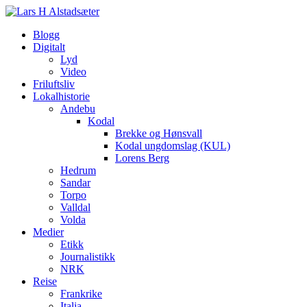
Blogg
Digitalt
Lyd
Video
Friluftsliv
Lokalhistorie
Andebu
Kodal
Brekke og Hønsvall
Kodal ungdomslag (KUL)
Lorens Berg
Hedrum
Sandar
Torpo
Valldal
Volda
Medier
Etikk
Journalistikk
NRK
Reise
Frankrike
Italia