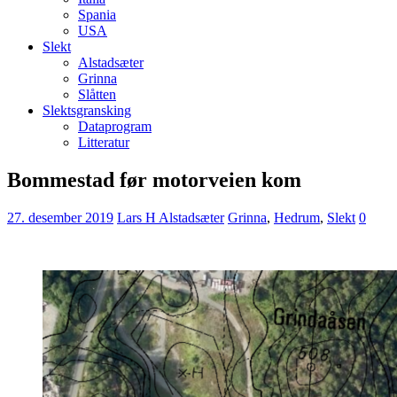
Spania
USA
Slekt
Alstadsæter
Grinna
Slåtten
Slektsgransking
Dataprogram
Litteratur
Bommestad før motorveien kom
27. desember 2019
Lars H Alstadsæter
Grinna
,
Hedrum
,
Slekt
0