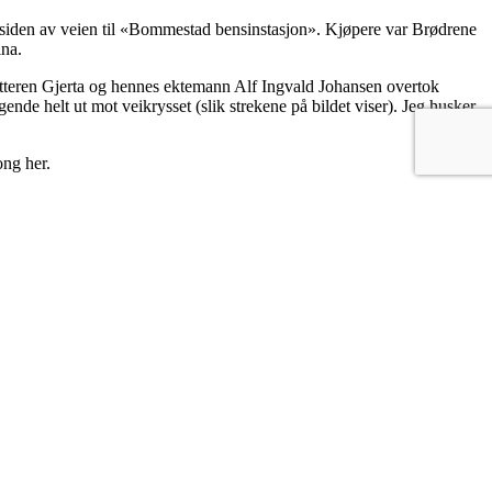
estsiden av veien til «Bommestad bensinstasjon». Kjøpere var Brødrene
ina.
atteren Gjerta og hennes ektemann Alf Ingvald Johansen overtok
de helt ut mot veikrysset (slik strekene på bildet viser). Jeg husker
ong her.
-tallet.