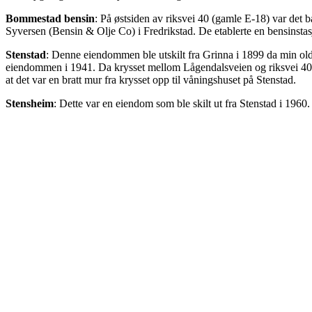
Bommestad bensin
: På østsiden av riksvei 40 (gamle E-18) var det 
Syversen (Bensin & Olje Co) i Fredrikstad. De etablerte en bensinsta
Stenstad
: Denne eiendommen ble utskilt fra Grinna i 1899 da min ol
eiendommen i 1941. Da krysset mellom Lågendalsveien og riksvei 40 ble
at det var en bratt mur fra krysset opp til våningshuset på Stenstad.
Stensheim
: Dette var en eiendom som ble skilt ut fra Stenstad i 1960
Bjørnstad
: Denne eiendommen ble utskilt i 1946. Det var ekteparet T
Bommestad ca 1961.
Bommestad ca 1961
:
A: Ny Bommestad-bru. Den gamle er demontert og flyttet len
B: Nytt kryss mellom Sørlandske hovedvei (daværende riksvei
C: Huset til Eriksen med poståpneri er bygd.
D: Jeg tror vi kalte dette Revejordet før det ble Bruveien. Eller?
E: Huset til Kjær er bygd. Fru kjær hadde frisørsalong her.
F: Farris-reklame på låveveggen til Alf Johansen på Stenstad.
G: Dette huset husker ikke jeg. Noen som vet noe om det?
H: Broen. Eiendommen til lensmann Asbjørn Bø.
I: Krigsminnesmerket laget av Hans Holmen er på plass.